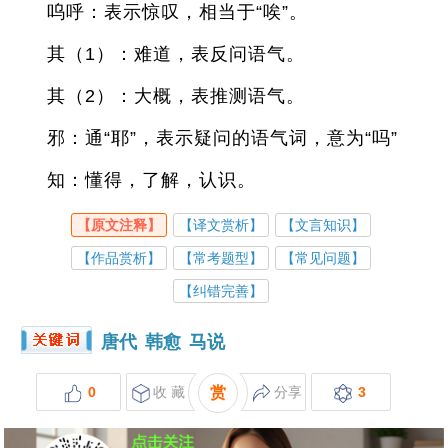
呜呼：表示惊叹，相当于“唉”。
其（1）：难道，表反问语气。
其（2）：大概，表推测语气。
邪：通“耶”，表示疑问的语气词，意为“吗”
知：懂得，了解，认识。
【原文注释】
【译文赏析】
【文言知识】
【作品赏析】
【常考题型】
【常见问题】
【纠错完善】
唐代
韩愈
马说
0
收 藏
赏
分享
3