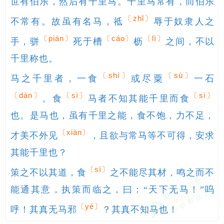
世有伯乐，然后有千里马。千里马常有，而伯乐
〔zhǐ〕
不常有。故虽有名马，祗
辱于奴隶人之
〔pián〕
〔cáo〕
〔lì〕
手，骈
死于槽
枥
之间，不以
千里称也。

〔shí〕
〔sù〕
马之千里者，一食
或尽粟
一石
〔dàn〕
〔sì〕
〔sì〕
。食
马者不知其能千里而食
也。是马也，虽有千里之能，食不饱，力不足，
〔xiàn〕
才美不外见
，且欲与常马等不可得，安求
其能千里也？

〔sì〕
策之不以其道，食
之不能尽其材，鸣之而不
能通其意，执策而临之，曰：“天下无马！”呜
〔yé〕
呼！其真无马邪
？其真不知马也！