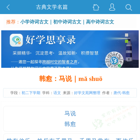
古典文学名篇
推荐：
小学诗词古文
｜
初中诗词古文
｜
高中诗词古文
韩愈：马说｜mǎ shuō
学段：
初二下学期
学科：
语文
来源：
好学文苑网整理
作者：
唐代-韩愈
马说
