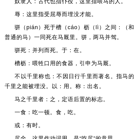
奴隶人：古代也指仆役，这里指喂马的人。
辱：这里指受屈辱而埋没才能。
骈（pián）死于槽（cáo）枥（lì）之间：（和
普通的马）一同死在马厩里。骈，两马并驾。
骈死：并列而死。于：在。
槽枥：喂牲口用的食器，引申为马厩。
不以千里称也：不因日行千里而著名。指马的
千里之能被埋没。以：用。称：出名。
马之千里者：之，定语后置的标志。
一食：吃一顿。食，吃。
或：有时。
尽全，这里作动词用，是“吃尽”的意思。