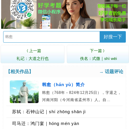
好搜一下
上一篇
下一篇
〈
〉
礼记：大道之行也
佚名：式微｜shì wēi
【相关作品】
→ 话题评论
韩愈（hán yù）简介
韩愈（768年－824年12月25日），字退之，
河南河阳（今河南省孟州市）人。自…
苏轼：石钟山记｜shí zhōng shān jì
司马迁：鸿门宴｜hóng mén yàn