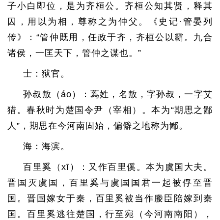
子小白即位，是为齐桓公。齐桓公知其贤，释其
囚，用以为相，尊称之为仲父。《史记·管晏列
传》：“管仲既用，任政于齐，齐桓公以霸。九合
诸侯，一匡天下，管仲之谋也。”
士：狱官。
孙叔敖（áo）：蒍姓，名敖，字孙叔，一字艾
猎。春秋时为楚国令尹（宰相）。本为“期思之鄙
人”，期思在今河南固始，偏僻之地称为鄙。
海：海滨。
百里奚（xī）：又作百里傒。本为虞国大夫。
晋国灭虞国，百里奚与虞国国君一起被俘至晋
国。晋国嫁女于秦，百里奚被当作媵臣陪嫁到秦
国。百里奚逃往楚国，行至宛（今河南南阳），