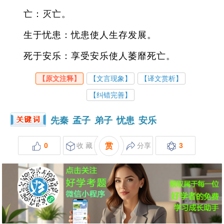
亡：灭亡。
生于忧患：忧患使人生存发展。
死于安乐：享受安乐使人萎靡死亡。
【原文注释】
【文言现象】
【译文赏析】
【纠错完善】
先秦
孟子
弟子
忧患
安乐
0
收 藏
赏
分享
3