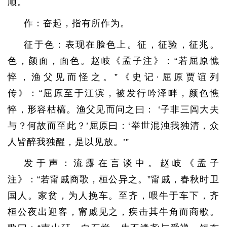
顺。
作：奋起，指有所作为。
征于色：表现在脸色上。征，征验，征兆。
色，颜面，面色。赵岐《孟子注》：“若屈原憔
悴，渔父见而怪之。”《史记·屈原贾谊列
传》：“屈原至于江滨，被发行吟泽畔，颜色憔
悴，形容枯槁。渔父见而问之曰： ‘子非三闾大夫
与？何故而至此？’屈原曰：‘举世混浊我独清，众
人皆醉我独醒，是以见放。’”
发于声：流露在言谈中。赵岐《孟子
注》：“若甯戚商歌，桓公异之。”甯戚，春秋时卫
国人。家贫，为人挽车。至齐，喂牛于车下，齐
桓公夜出迎客，甯戚见之，疾击其牛角而商歌。