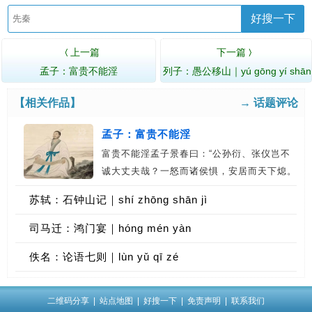
好搜一下
上一篇
下一篇
〈
〉
孟子：富贵不能淫
列子：愚公移山｜yú gōng yí shān
【相关作品】
→ 话题评论
孟子：富贵不能淫
富贵不能淫孟子景春曰：“公孙衍、张仪岂不
诚大丈夫哉？一怒而诸侯惧，安居而天下熄。
…
苏轼：石钟山记｜shí zhōng shān jì
司马迁：鸿门宴｜hóng mén yàn
佚名：论语七则｜lùn yǔ qī zé
二维码分享
|
站点地图
|
好搜一下
|
免责声明
|
联系我们