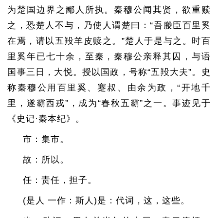
为楚国边界之鄙人所执。秦穆公闻其贤，欲重赎
之，恐楚人不与，乃使人谓楚曰：“吾媵臣百里奚
在焉，请以五羖羊皮赎之。”楚人于是与之。时百
里奚年已七十余，至秦，秦穆公亲释其囚，与语
国事三日，大悦。授以国政，号称“五羖大夫”。史
称秦穆公用百里奚、蹇叔、由余为政，“开地千
里，遂霸西戎”，成为“春秋五霸”之一。事迹见于
《史记·秦本纪》。
市：集市。
故：所以。
任：责任，担子。
(是人 一作：斯人)是：代词，这，这些。