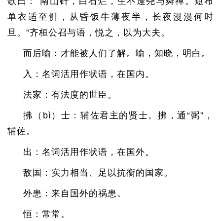
歌曰：“南山矸，白石烂，生不逢尧与舜禅。短布
单衣适至骭，从昏饭牛薄夜半，长夜漫漫何时
旦。”齐桓公召与语，悦之，以为大夫。
而后喻：才能被人们了解。喻，知晓，明白。
入：名词活用作状语，在国内。
法家：有法度的世臣。
拂（bì）士：辅佐君主的贤士。拂，通“弼”，
辅佐。
出：名词活用作状语，在国外。
敌国：实力相当、足以抗衡的国家。
外患：来自国外的祸患。
恒：常常。