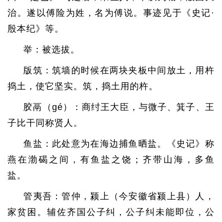
治。遂以傅险为姓，名为傅说。事迹见于《史记·
殷本纪》等。
举：被选拔。
版筑：筑墙的时候在两块夹板中间放土，用杵
捣土，使它坚实。筑，捣土用的杵。
胶鬲（gé）：商纣王大臣，与微子、箕子、王
子比干同称贤人。
鱼盐：此处意为在海边捕鱼晒盐。《史记》称
燕在渤碣之间，有鱼盐之饶；齐带山海，多鱼
盐。
管夷吾：管仲，颍上（今安徽省颍上县）人，
家贫困。辅佐齐国公子纠，公子纠未能即位，公