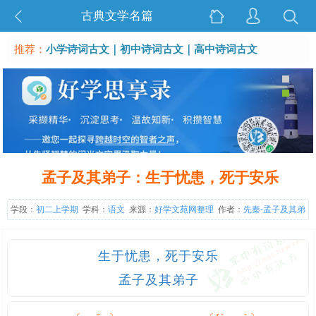
古典文学名篇
推荐：
小学诗词古文
｜
初中诗词古文
｜
高中诗词古文
孟子及其弟子：生于忧患，死于安乐
学段：
初二上学期
学科：
语文
来源：
好学文苑网整理
作者：
先秦-孟子及其弟
子
生于忧患，死于安乐
