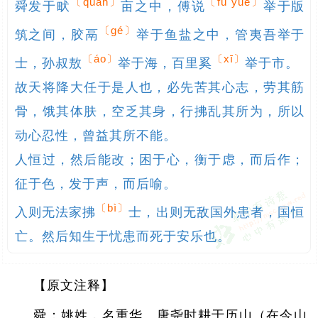
〔quǎn〕
〔fù yuè〕
舜发于畎
亩之中，傅说
举于版
〔gé〕
筑之间，胶鬲
举于鱼盐之中，管夷吾举于
〔áo〕
〔xī〕
士，孙叔敖
举于海，百里奚
举于市。

故天将降大任于是人也，必先苦其心志，劳其筋
骨，饿其体肤，空乏其身，行拂乱其所为，所以
动心忍性，曾益其所不能。

人恒过，然后能改；困于心，衡于虑，而后作；
征于色，发于声，而后喻。

〔bì〕
入则无法家拂
士，出则无敌国外患者，国恒
亡。然后知生于忧患而死于安乐也。
【原文注释】
舜：姚姓，名重华。唐尧时耕于历山（在今山