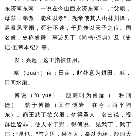
东济南东南，一说在今山西永济东南），“父顽，
母嚣，弟傲，能和以孝”，尧帝使其人山林川泽，
遇暴风雷雨，舜行不迷，于是传以天子之位。国
名虞，史称虞舜。事迹见于《尚书·尧典》及《史
记·五帝本纪》等。
发：兴起，这里指被任用。
畎（quǎn）亩：田亩，此处意为耕田。畎，
田间水渠。
傅说（fù yuè）：殷商时为胥靡（一种刑
徒），筑于傅险（又作傅岩，在今山西平陆
东）。商王武丁欲兴殷，梦得圣人，名曰说，视
群臣皆非，使人求于野，得傅说。见武丁，武丁
曰：“是也。”与之语，果圣人，举以为相，殷国大