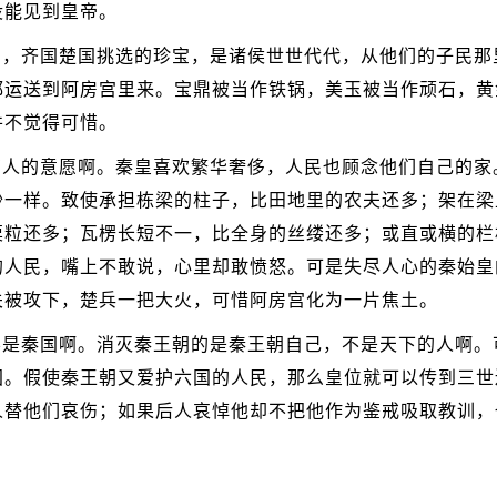
没能见到皇帝。
宝，齐国楚国挑选的珍宝，是诸侯世世代代，从他们的子民那
都运送到阿房宫里来。宝鼎被当作铁锅，美玉被当作顽石，黄
并不觉得可惜。
万人的意愿啊。秦皇喜欢繁华奢侈，人民也顾念他们自己的家
沙一样。致使承担栋梁的柱子，比田地里的农夫还多；架在梁
粟粒还多；瓦楞长短不一，比全身的丝缕还多；或直或横的栏
的人民，嘴上不敢说，心里却敢愤怒。可是失尽人心的秦始皇
关被攻下，楚兵一把大火，可惜阿房宫化为一片焦土。
不是秦国啊。消灭秦王朝的是秦王朝自己，不是天下的人啊。
国。假使秦王朝又爱护六国的人民，那么皇位就可以传到三世
人替他们哀伤；如果后人哀悼他却不把他作为鉴戒吸取教训，