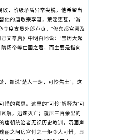
腐败，阶级矛盾异常尖锐，他希望当
替他的唐敬宗李湛，荒淫更甚，“游
并命令度支员外郎卢贞，“修东都宫阙及
己文章启》中明白地说：“宝历大起
、隋炀帝等亡国之君，而主要是指向
，却说“楚人一炬，可怜焦土”，这
可惜的意思。这里的“可怜”解释为“可
崩瓦解，迅速灭亡；覆压三百余里的
的唐朝统治者无视历史教训，沉湎声
瑰丽之阿房宫付之一炬令人可惜，显