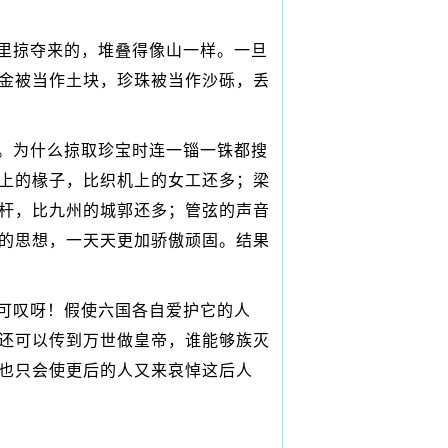
里掠夺来的，堆叠得像山一样。一旦
金被当作土块，珍珠被当作沙砾，丢
。为什么掠取珍宝时连一锱一铢都搜
上的椽子，比织机上的女工还多；梁
杆，比九州的城郭还多；管弦的声音
的思想，一天天更加骄傲顽固。结果
可叹呀！假使六国各自爱护它的人
还可以传到万世做皇帝，谁能够族灭
也只会使更后的人又来哀悼这后人