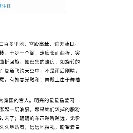
音注释
三百多里地，宫殿高耸，遮天蔽日。
楼，十步一个阁，走廊长而曲折，突
曲折回旋，如密集的蜂房，如旋转的
？复道飞跨天空中，不是雨后刚晴，
意，有如春光融和；舞殿上由于舞袖
为秦国的宫人。明亮的星星晶莹闪
涨起一层油腻，那是她们泼掉的脂粉
过去了；辘辘的车声越听越远，无影
久久地站着，远远地探视，盼望着皇