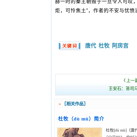
赫一时的秦王朝毁于一旦令人可叹
炬，可怜焦土”，作者的不安与忧
唐代
杜牧
阿房宫
上一
〈
王安石：答司
»
〖相关作品〗
杜牧（dù mù）简介
·
杜牧[dù mù]（