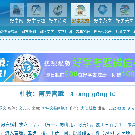
好学网
好学考题
好学诗词
好学英文
好学美文
好学文苑
篇快捷检索
网友原创
网络文学
文学社团
古典名著
现当代名著
儿童文学
杜牧：阿房宫赋｜ā fáng gōng fù
语文
标签：
文言文
来源：
好学文苑网整理
作者：
唐代-杜牧
发布：
2022-03-31
★★
阿房宫赋杜牧六王毕，四海一，蜀山兀，阿房出。覆压三百余里，隔
，流入宫墙。五步一楼，十步一阁；廊腰缦回，檐〔yán〕牙高啄