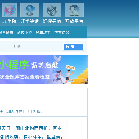
IT学院
好学笑话
好搜导航
开放平台
教育励志
武侠小说
经典故事
散文诗歌
★
〖
加入收藏
〗〖
手机版
〗
离天日。骊山北构而西折，直走
；各抱地势，钩心斗角。盘盘焉，