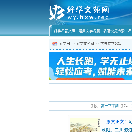
好学名著文库
经典文学名篇
名著快捷检索
名
好学网
>>
好学文苑网
>>
古典文学名篇
学段：
高一下学期
学科：
原文正文：
咸阳。二川溶溶