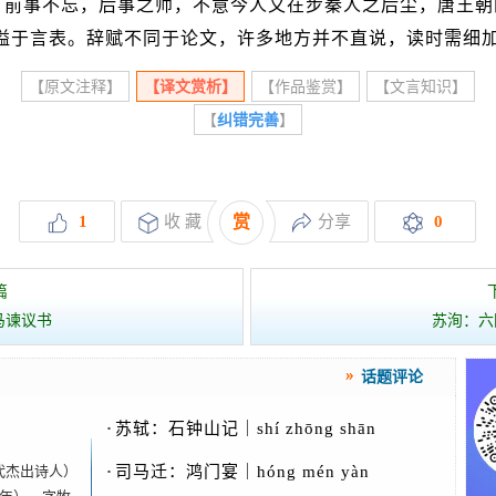
，前事不忘，后事之师，不意今人又在步秦人之后尘，唐王朝
愤溢于言表。辞赋不同于论文，许多地方并不直说，读时需细
【原文注释】
【译文赏析】
【作品鉴赏】
【文言知识】
【
纠错完善
】
1
收 藏
赏
分享
0
篇
马谏议书
苏洵：六国论
话题评论
·
苏轼：石钟山记｜shí zhōng shān
唐代杰出诗人）
·
司马迁：鸿门宴｜hóng mén yàn