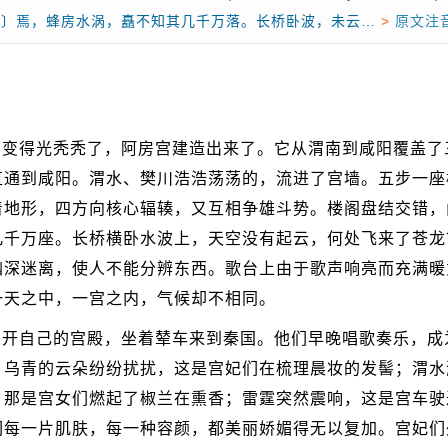
qūn〕焉，蜂房水涡，矗不知其几千万落。长桥卧波，未云…
>
原文注
山变得光秃秃了，阿房宫建造出来了。它从渭南到咸阳覆盖了
直通到咸阳。渭水、樊川浩浩荡荡的，流进了宫墙。五步一座
着地形，四方向核心辐辏，又互相争雄斗势。楼阁盘结交错，
几千万座。长桥横卧水波上，天空没有起云，何处飞来了苍龙
幽深迷离，使人不能分辨东西。歌台上由于歌声响亮而充满暖
一天之中，一宫之内，气候却不相同。
离开自己的宫殿，坐着辇车来到秦国。他们早晚唱歌奏乐，成
；乌青的云朵纷纷扰扰，这是宫妃们在梳理晨妆的发髻；渭水
，那是宫女们燃起了椒兰在熏香；雷霆突然震响，这是宫车驶
们每一片肌肤，每一种容颜，都美丽娇媚得无以复加。宫妃们