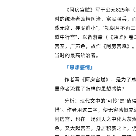
《阿房宫赋》写于公元825年
时的统治者励精图治、富民强兵，
戏无度，狎昵群小”，“视朝月不再
道中行宫”，以备游幸（《通鉴》卷
宫室，广声色，故作《阿房宫赋》
当时的最高统治者。
『思想感情』
作者写《阿房宫赋》，是为了总
里作者流露了怎样的思想感情？
分析：现代文中的“可怜”是“值
惜”。作者用这二字，使无穷感慨
阿房宫，也在一场烈火之中化为灰
色，又大起宫室，身居积薪之上，