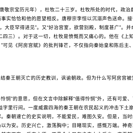
（唐敬宗宝历元年），杜牧二十三岁。杜牧所处的时代，政治
而事实恰恰和他的愿望相反。唐穆宗李恒以沉溺声色送命。接
三，大臣罕得进见”。又“好治宫室，欲营别殿，制度甚广”。
二四三）。对于这一切，杜牧是愤慨而又痛心的。他在《上知
。”可见《阿房宫赋》的批判锋芒，不仅指向秦始皇和陈后主
结秦王朝灭亡的历史教训，讽谕朝政。但为什么写阿房宫被焚
得怜悯”的意思，但在文言中除解释“值得怜悯”外，还有可爱、
充溢字里行间。一度威震四海的秦王朝在农民起义的冲击下土
烬。秦朝速亡的史实说明，不能爱民，难图久安。但是，当时
仍以为安。历史兴亡，激荡胸中；目睹现实，感慨万端。神奇