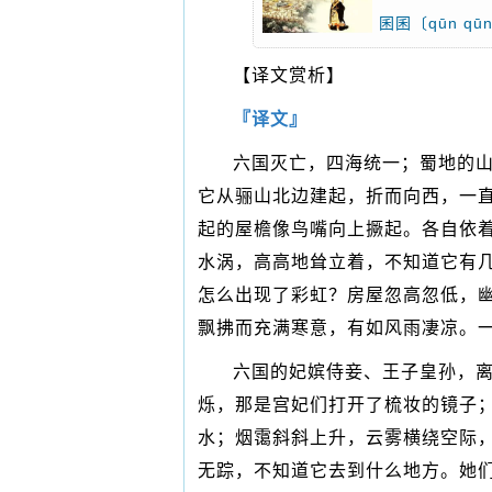
囷囷〔qūn 
【译文赏析】
『译文』
六国灭亡，四海统一；蜀地的
它从骊山北边建起，折而向西，一
起的屋檐像鸟嘴向上撅起。各自依
水涡，高高地耸立着，不知道它有
怎么出现了彩虹？房屋忽高忽低，
飘拂而充满寒意，有如风雨凄凉。
六国的妃嫔侍妾、王子皇孙，
烁，那是宫妃们打开了梳妆的镜子
水；烟霭斜斜上升，云雾横绕空际
无踪，不知道它去到什么地方。她