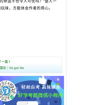
的命运不也令人可忧吗？“楚人一
加玩味，方能体会作者的用心。
下一篇
〉
｜liù guó lùn