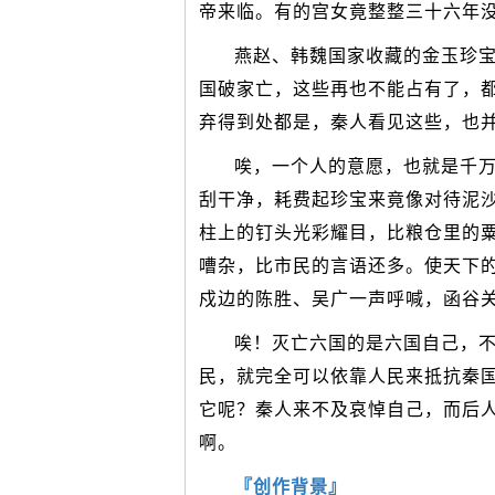
帝来临。有的宫女竟整整三十六年
燕赵、韩魏国家收藏的金玉珍
国破家亡，这些再也不能占有了，
弃得到处都是，秦人看见这些，也
唉，一个人的意愿，也就是千
刮干净，耗费起珍宝来竟像对待泥
柱上的钉头光彩耀目，比粮仓里的
嘈杂，比市民的言语还多。使天下
戍边的陈胜、吴广一声呼喊，函谷
唉！灭亡六国的是六国自己，
民，就完全可以依靠人民来抵抗秦
它呢？秦人来不及哀悼自己，而后
啊。
『创作背景』