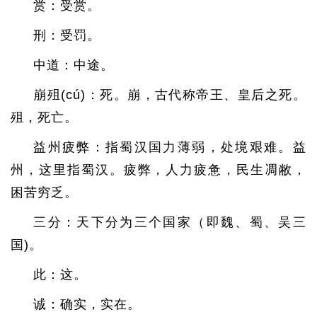
赏：受赏。
刑：受罚。
中道：中途。
崩殂(cú)：死。崩，古代称帝王、皇后之死。
殂，死亡。
益州疲弊：指蜀汉国力薄弱，处境艰难。益
州，这里指蜀汉。疲弊，人力疲惫，民生凋敝，
困苦穷乏。
三分：天下分为三个国家（即魏、蜀、吴三
国)。
此：这。
诚：确实，实在。