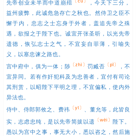
〔cú〕
先帝创业未半而中道崩殂
，今天下三分，
益州疲弊，此诚危急存亡之秋也。然侍卫之臣不
懈于内，忠志之士忘身于外者，盖追先帝之殊
遇，欲报之于陛下也。诚宜开张圣听，以光先帝
遗德，恢弘志士之气，不宜妄自菲薄，引喻失
义，以塞忠谏之路也。

〔zhì〕
〔pǐ〕
宫中府中，俱为一体；陟
罚臧否
，不
宜异同。若有作奸犯科及为忠善者，宜付有司论
其刑赏，以昭陛下平明之理，不宜偏私，使内外
异法也。

〔yī〕
侍中、侍郎郭攸之、费祎
、董允等，此皆良
〔wèi〕
实，志虑忠纯，是以先帝简拔以遗
陛下。
愚以为宫中之事，事无大小，悉以咨之，然后施