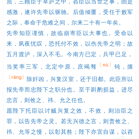
屈，三顾臣于草庐之中，咨臣以当世之事，由是
感激，遂许先帝以驱驰。后值倾覆，受任于败军
之际，奉命于危难之间，尔来二十有一年矣。

先帝知臣谨慎，故临崩寄臣以大事也。受命以
来，夙夜忧叹，恐托付不效，以伤先帝之明；故
五月渡泸，深入不毛。今南方已定，兵甲已足，
〔nú〕
当奖率三军，北定中原，庶竭驽
钝，攘
〔rǎng〕
除奸凶，兴复汉室，还于旧都。此臣所以
报先帝而忠陛下之职分也。至于斟酌损益，进尽
忠言，则攸之、祎、允之任也。

愿陛下托臣以讨贼兴复之效，不效，则治臣之
罪，以告先帝之灵。若无兴德之言，则责攸之、
祎、允等之慢，以彰其咎；陛下亦宜自谋，以咨