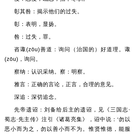
彰其咎：揭示他们的过失。
彰：表明，显扬。
咎：过失，罪。
咨诹(zōu)善道：询问（治国的）好道理。诹
(zōu)，询问。
察纳：认识采纳。察：明察。
雅言：正确的言论，正言，合理的意见。
深追：深切追念。
先帝遗诏：刘备给后主的遗诏，见《三国志·
蜀志·先主传》注引《诸葛亮集》，诏中说：‘勿以
恶小而为之，勿以善小而不为。惟贤惟德，能服