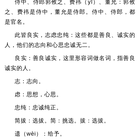
侍中、侍郎郭攸之、费祎（yī）、董允：郭攸
之、费祎是侍中，董允是侍郎。侍中、侍郎，都
是官名。
此皆良实，志虑忠纯：这些都是善良、诚实的
人，他们的志向和心思忠诚无二。
良实：善良诚实，这里形容词做名词，指善良
诚实的人。
志：志向。
虑：思想，心思。
忠纯：忠诚纯正。
简拔：选拔。简：挑选。拔：选拔。
遗（wèi）：给予。