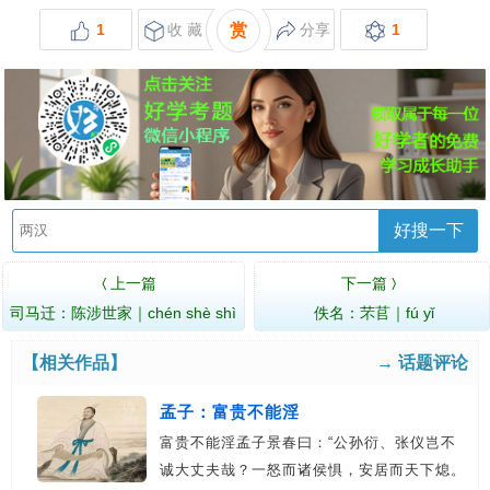
1
收 藏
赏
分享
1
好搜一下
上一篇
下一篇
〈
〉
司马迁：陈涉世家｜chén shè shì
佚名：芣苢｜fú yǐ
jiā
【相关作品】
→ 话题评论
孟子：富贵不能淫
富贵不能淫孟子景春曰：“公孙衍、张仪岂不
诚大丈夫哉？一怒而诸侯惧，安居而天下熄。