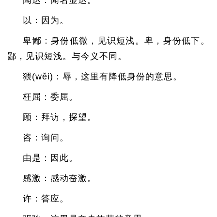
闻达：闻名显达。
以：因为。
卑鄙：身份低微，见识短浅。卑，身份低下。
鄙，见识短浅。与今义不同。
猥(wěi)：辱，这里有降低身份的意思。
枉屈：委屈。
顾：拜访，探望。
咨：询问。
由是：因此。
感激：感动奋激。
许：答应。