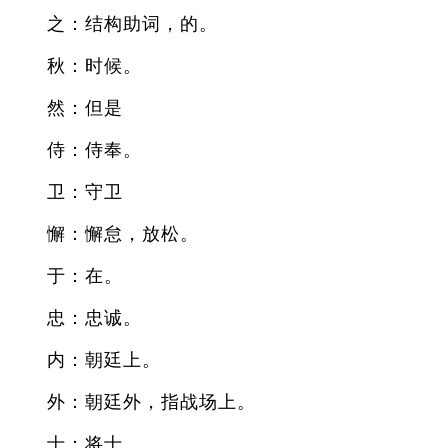
之：结构助词，的。
秋：时候。
然：但是
侍：侍奉。
卫：守卫
懈：懈怠，放松。
于：在。
忠：忠诚。
内：朝廷上。
外：朝廷外，指战场上。
士：将士。