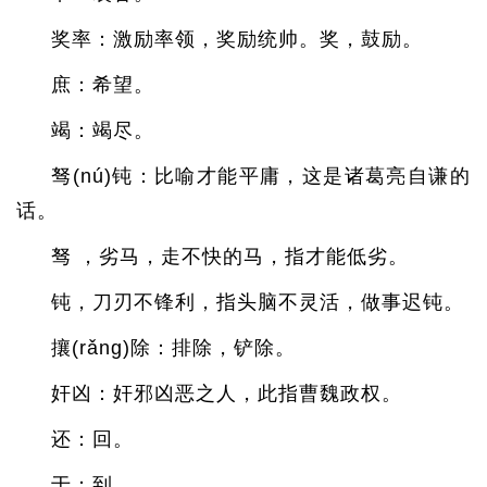
奖率：激励率领，奖励统帅。奖，鼓励。
庶：希望。
竭：竭尽。
驽(nú)钝：比喻才能平庸，这是诸葛亮自谦的
话。
驽 ，劣马，走不快的马，指才能低劣。
钝，刀刃不锋利，指头脑不灵活，做事迟钝。
攘(rǎng)除：排除，铲除。
奸凶：奸邪凶恶之人，此指曹魏政权。
还：回。
于：到。