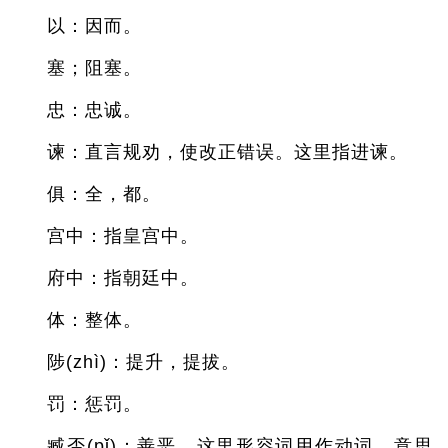
以：因而。
塞；阻塞。
忠：忠诚。
谏：直言规劝，使改正错误。这里指进谏。
俱：全，都。
宫中：指皇宫中。
府中：指朝廷中。
体：整体。
陟(zhì)：提升，提拔。
罚：惩罚。
臧否(pǐ)：善恶，这里形容词用作动词。意思