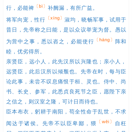
〔bì〕
行，必能裨
补阙漏，有所广益。

〔xíng〕
将军向宠，性行
淑均，晓畅军事，试用于
昔日，先帝称之曰能，是以众议举宠为督。愚以
〔háng〕
为营中之事，悉以咨之，必能使行
阵和
睦，优劣得所。

亲贤臣，远小人，此先汉所以兴隆也；亲小人，
远贤臣，此后汉所以倾颓也。先帝在时，每与臣
论此事，未尝不叹息痛恨于桓、灵也。侍中、尚
书、长史、参军，此悉贞良死节之臣，愿陛下亲
之信之，则汉室之隆，可计日而待也。

臣本布衣，躬耕于南阳，苟全性命于乱世，不求
〔wěi〕
闻达于诸侯。先帝不以臣卑鄙，猥
自枉