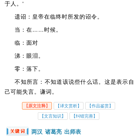
于人。’
遗诏：皇帝在临终时所发的诏令。
当：在……时候。
临：面对
涕：眼泪。
零：落下。
不知所言：不知道该说些什么话。这是表示自
己可能失言。谦词。
【原文注释】
【译文赏析】
【作品鉴赏】
【文言知识】
【纠错完善】
两汉
诸葛亮
出师表