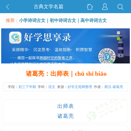
古典文学名篇
推荐：
小学诗词古文
｜
初中诗词古文
｜
高中诗词古文
诸葛亮：出师表｜chū shī biǎo
学段：
初三下学期
学科：
语文
来源：
好学文苑网整理
作者：
两汉-诸葛亮
出师表
