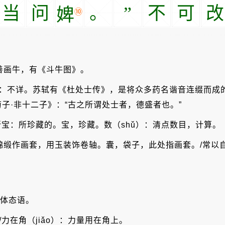
当
问
。
”
不
可
改
婢
⑩
，善画牛，有《斗牛图》。
士：不详。苏轼有《杜处士传》，是将众多药名谐音连缀而成
子·非十二子》：“古之所谓处士者，德盛者也。”
所宝：所珍藏的。宝，珍藏。数（shǔ）：清点数目，计算。
锦缎作画套，用玉装饰卷轴。囊，袋子，此处指画套。/常以
的体态语。
/力在角（jiǎo）：力量用在角上。