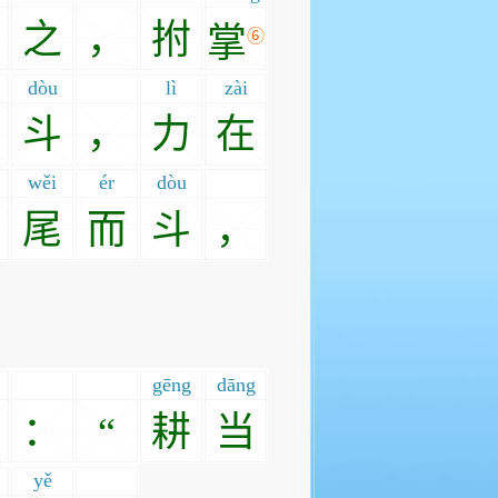
之
，
拊
掌
⑥
dòu
lì
zài
斗
，
力
在
wěi
ér
dòu
尾
而
斗
，
gēng
dāng
：
“
耕
当
yě