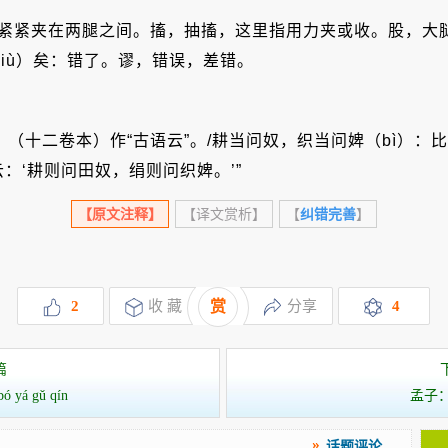
巴紧紧夹在两腿之间。搐，抽搐，这里指用力夹或收。股，大腿
miù）矣：错了。谬，错误，差错。
。
》（十二卷本）作“古语云”。/耕当问奴，织当问婢（bì）
云：‘耕则问田奴，绢则问织婢。’”
【原文注释】
【译文赏析】
【
纠错完善
】
2
收 藏
赏
分享
4
篇
á gǔ qín
孟子：
话题评论