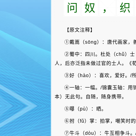
问
奴
，
织
【原文注释】
①戴嵩（sōng）：唐代画家
②蜀中：四川。杜处（chǔ）
人，后亦泛指未做过官的士人。《荀
③好（hào）：喜欢，爱好。/
④一轴：一幅。/锦囊玉轴：用
本）无此句。自随，随身携带。
⑤曝（pù）：晒。
⑥拊（fǔ）掌：拍掌，嘲笑时
⑦牛斗（dòu）：牛互相争斗。