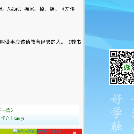
。/掉尾：摇尾。掉，摇。《左传·
：比喻做事应该请教有经验的人。《魏书
下一篇
〉
学弈｜xué yì