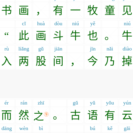
书
画
，
有
一
牧
童
见
cǐ
huà
dòu
niú
yě
niú
“
此
画
斗
牛
也
。
牛
rù
liǎng
gǔ
jiān
jīn
nǎi
diào
入
两
股
间
，
今
乃
掉
ér
rán
zhī
gǔ
yǔ
yǒu
yún
而
然
。
古
语
有
云
之
⑨
dāng
wèn
bì
bú
kě
gǎi