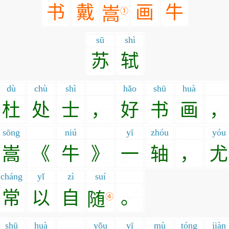
书
戴
画
牛
嵩
①
sū
shì
苏
轼
dù
chù
shì
hǎo
shū
huà
杜
处
士
，
好
书
画
，
sōng
niú
yī
zhóu
yóu
嵩
《
牛
》
一
轴
，
尤
cháng
yǐ
zì
suí
常
以
自
。
随
④
shū
huà
yǒu
yī
mù
tóng
jiàn