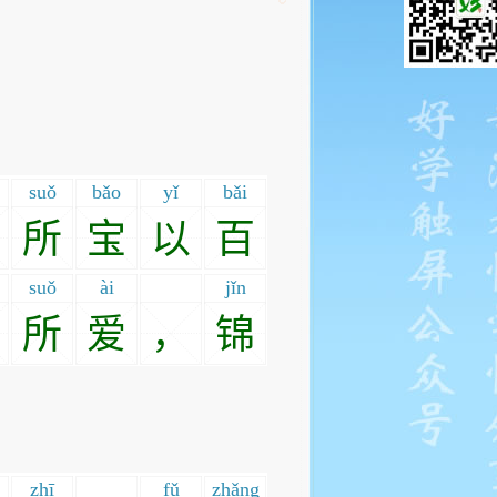
suǒ
bǎo
yǐ
bǎi
所
宝
以
百
suǒ
ài
jǐn
所
爱
，
锦
zhī
fǔ
zhǎng