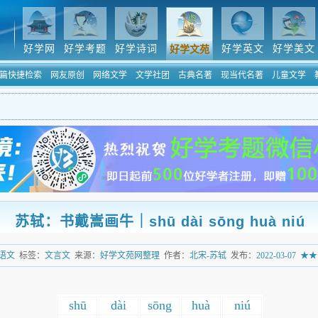
好学网
好学考题
好学诗词
好学英文
好学美文
好学文苑
篇快捷检索
网友原创
网络文学
文学社团
古典名著
现当代名著
儿童文学
苏轼：书戴嵩画牛｜shū dài sōng huà niú
语文
标签：
文言文
来源：
好学文苑网整理
作者：
北宋-苏轼
发布：
2022-03-07
★★
shū
dài
sōng
huà
niú