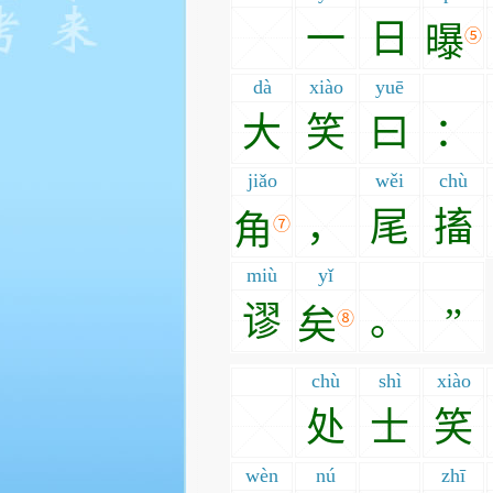
一
日
曝
⑤
dà
xiào
yuē
大
笑
曰
：
jiǎo
wěi
chù
，
尾
搐
角
⑦
miù
yǐ
谬
。
”
矣
⑧
chù
shì
xiào
处
士
笑
wèn
nú
zhī