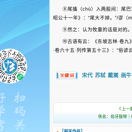
⑧尾搐（chù）入两股间：尾
昭公十一年》：“尾大不掉。”/谬（
⑨然之：认为牧童的话是对的
⑩古语有云：《东坡志林·卷九
·卷六十五·列传第五十三》：“俗谚
宋代
苏轼
戴嵩
画牛
上一
〈
佚名：伯牙鼓琴｜bó y
»
〖相关作品〗