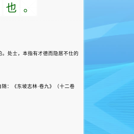
也
。
的。处士，本指有才德而隐居不仕的
自随：《东坡志林·卷九》（十二卷