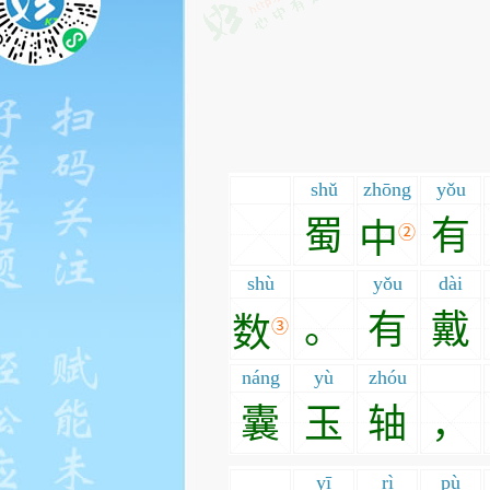
shǔ
zhōng
yǒu
蜀
有
中
②
shù
yǒu
dài
。
有
戴
数
③
náng
yù
zhóu
囊
玉
轴
，
yī
rì
pù