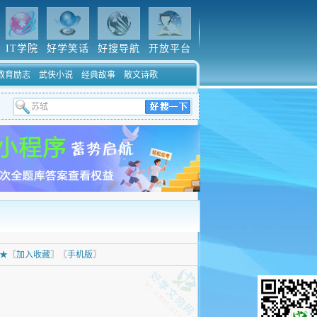
IT学院
好学笑话
好搜导航
开放平台
教育励志
武侠小说
经典故事
散文诗歌
★
〖
加入收藏
〗〖
手机版
〗