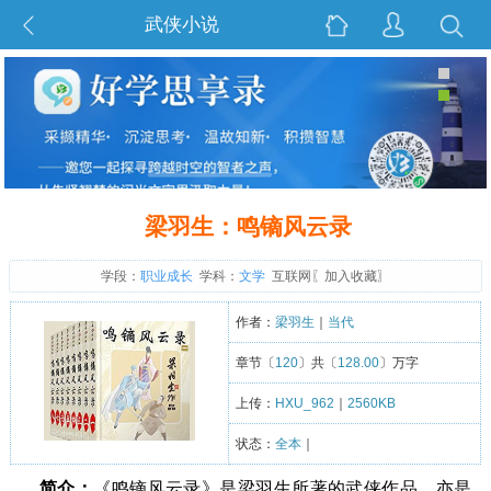
武侠小说
梁羽生：鸣镝风云录
学段：
职业成长
学科：
文学
互联网〖
加入收藏
〗
作者：
梁羽生
｜
当代
章节〔
120
〕共〔
128.00
〕万字
上传：
HXU_962
｜
2560KB
状态：
全本
｜
简介：
《鸣镝风云录》是梁羽生所著的武侠作品，亦是