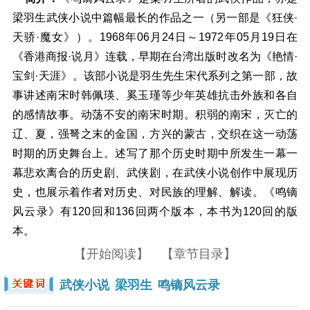
梁羽生武侠小说中篇幅最长的作品之一（另一部是《狂侠·
天骄·魔女》）。1968年06月24日～1972年05月19日在
《香港商报·说月》连载，早期在台湾出版时改名为《艳情·
宝剑·天涯》。该部小说是羽生先生宋代系列之第一部，故
事讲述南宋时韩佩瑛、奚玉瑾等少年英雄抗击外族和各自
的感情故事。动荡不安的南宋时期。积弱的南宋，灭亡的
辽、夏，强弩之末的金国，方兴的蒙古，交织在这一动荡
时期的历史舞台上。述写了那个历史时期中所发生一幕一
幕悲欢离合的历史剧、武侠剧，在武侠小说创作中展现历
史，也展示着作者对历史、对民族的理解、解读。《鸣镝
风云录》有120回和136回两个版本，本书为120回的版
本。
【开始阅读】
【章节目录】
武侠小说
梁羽生
鸣镝风云录