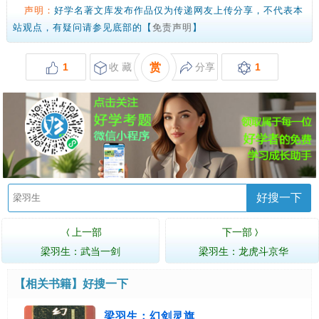
声明：
好学名著文库发布作品仅为传递网友上传分享，不代表本
站观点，有疑问请参见底部的【
免责声明
】
1
收 藏
赏
分享
1
好搜一下
上一部
下一部
〈
〉
梁羽生：武当一剑
梁羽生：龙虎斗京华
【相关书籍】
好搜一下
梁羽生：幻剑灵旗