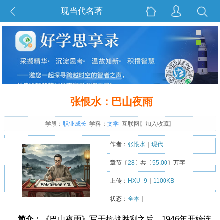
现当代名著
张恨水：巴山夜雨
学段：
职业成长
学科：
文学
互联网〖
加入收藏
〗
作者：
张恨水
｜
现代
章节〔
28
〕共〔
55.00
〕万字
上传：
HXU_9
｜
1100KB
状态：
全本
｜
简介：
《巴山夜雨》写于抗战胜利之后，1946年开始连