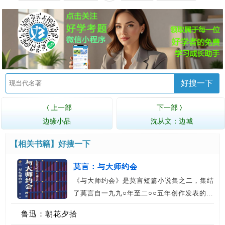
好搜一下
上一部
下一部
〈
〉
边缘小品
沈从文：边城
【相关书籍】
好搜一下
莫言：与大师约会
《与大师约会》是莫言短篇小说集之二，集结
了莫言自一九九○年至二○○五年创作发表的…
鲁迅：朝花夕拾