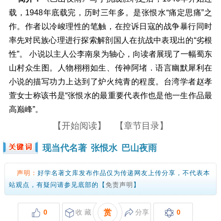
载，1948年底载完，历时三年多。是张恨水“痛定思痛”之
作。作者以冷峻理性的笔触，在控诉日寇的战争暴行同时
率先对民族心理进行探索解剖国人在抗战中表现出的“劣根
性”。 小说以主人公李南泉为轴心，向读者展现了一幅蜀东
山村众生图。人物栩栩如生、传神阿堵．语言幽默犀利在
小说的描写功力上达到了炉火纯青的程度。台湾学者赵孝
萱女士称该书是“张恨水的最重要代表作也是他一生作品最
高巅峰”。
【开始阅读】
【章节目录】
现当代名著
张恨水
巴山夜雨
声明：
好学名著文库发布作品仅为传递网友上传分享，不代表本
站观点，有疑问请参见底部的【
免责声明
】
0
收 藏
赏
分享
0