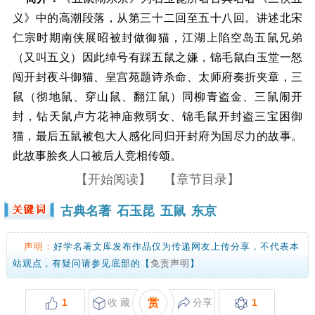
义》中的高潮段落，从第三十二回至五十八回。讲述北宋
仁宗时期南侠展昭被封做御猫，江湖上陷空岛五鼠兄弟
（又叫五义）因此绰号有踩五鼠之嫌，锦毛鼠白玉堂一怒
闯开封夜斗御猫、皇宫苑题诗杀命、太师府奏折夹章，三
鼠（彻地鼠、穿山鼠、翻江鼠）同柳青盗金、三鼠闹开
封，钻天鼠卢方花神庙救弱女、锦毛鼠开封盗三宝困御
猫，最后五鼠被包大人感化同归开封府为国尽力的故事。
此故事脍炙人口被后人竞相传颂。
【开始阅读】
【章节目录】
古典名著
石玉昆
五鼠
东京
声明：
好学名著文库发布作品仅为传递网友上传分享，不代表本
站观点，有疑问请参见底部的【
免责声明
】
1
收 藏
赏
分享
1