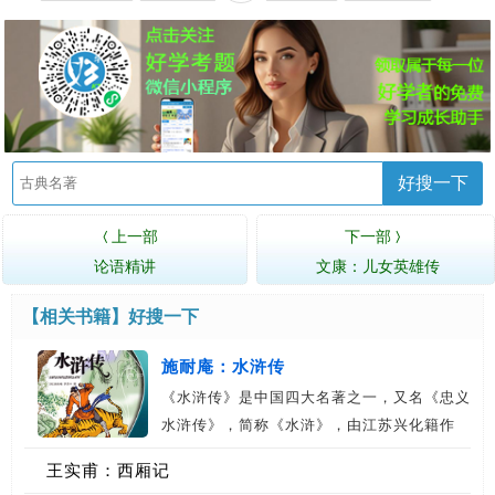
好搜一下
上一部
下一部
〈
〉
论语精讲
文康：儿女英雄传
【相关书籍】
好搜一下
施耐庵：水浒传
《水浒传》是中国四大名著之一，又名《忠义
水浒传》，简称《水浒》，由江苏兴化籍作
者…
王实甫：西厢记