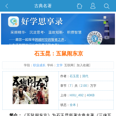
古典名著
石玉昆：五鼠闹东京
学段：
职业成长
学科：
文学
互联网〖
加入收藏
〗
作者：
石玉昆
｜
清代
章节〔
7
〕共〔
2.00
〕万字
上传：
HXU_492
｜
40KB
状态：
全本
｜
简介：
《五鼠闹东京》为石玉昆所著古典名著《三侠五